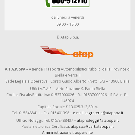
da lunedì a venerdì
09:00 – 18:00
© Atap S.p.a.
A.T.A.P. SPA
– Azienda Trasporti Automobilistici Pubblici delle Province di
Biella e Vercelli
Sede Legale e Operativa : Corso Guido Alberto Rivetti, 8/B – 13900 Biella
Uffici A.T.A.P. – Atrio Stazione S. Paolo Biella
Codice Fiscale/Partita Iva: 01537000026 – R.I. 01537000026 – R.E.A. n. BI-
145974
Capitale Sociale € 13.025.313,80 i.v.
Tel. 0158488411 – Fax 015401398 –
e-mail segreteria@atapspa.it
Ufficio Noleggi: Tel. 015/8488437 –
atapnoleggi@atapspa.it
Posta Elettronica Certificata:
atapspa@cert.atapspa.it
Amministrazione trasparente