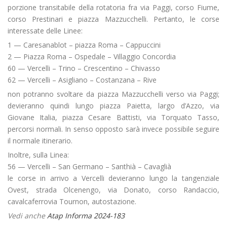
porzione transitabile della rotatoria fra via Paggi, corso Fiume,
corso Prestinari e piazza Mazzucchelli. Pertanto, le corse
interessate delle Linee:
1 — Caresanablot – piazza Roma – Cappuccini
2 — Piazza Roma – Ospedale – Villaggio Concordia
60 — Vercelli – Trino – Crescentino – Chivasso
62 — Vercelli – Asigliano – Costanzana – Rive
non potranno svoltare da piazza Mazzucchelli verso via Paggi;
devieranno quindi lungo piazza Paietta, largo d’Azzo, via
Giovane Italia, piazza Cesare Battisti, via Torquato Tasso,
percorsi normali. In senso opposto sarà invece possibile seguire
il normale itinerario.
Inoltre, sulla Linea:
56 — Vercelli – San Germano – Santhià – Cavaglià
le corse in arrivo a Vercelli devieranno lungo la tangenziale
Ovest, strada Olcenengo, via Donato, corso Randaccio,
cavalcaferrovia Tournon, autostazione.
Vedi anche
Atap Informa 2024-183