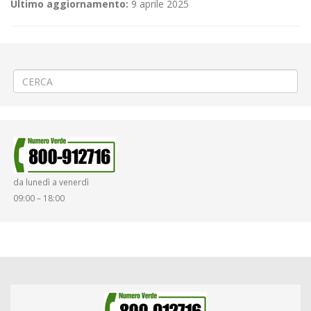
Ultimo aggiornamento:
9 aprile 2025
←
⛪Festa dei Patroni Pietro e Paolo a Tronzano
🚧Cantieri stradali a Vercelli
→
da lunedì a venerdì
09:00 – 18:00