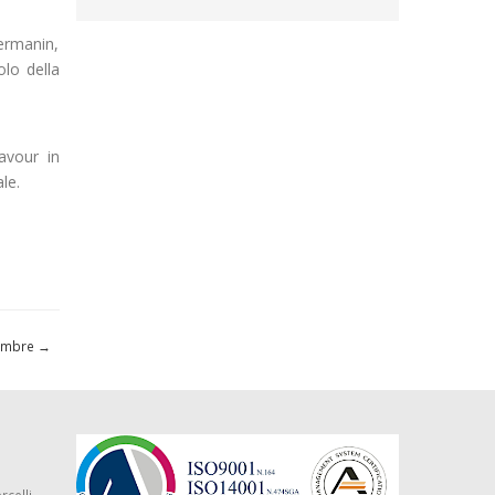
Germanin,
olo della
Cavour in
le.
ttembre
→