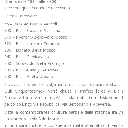
Orario: dalle 18.00 alle 20.00
(e comunque secondo le necessità)
Linee interessate:
55 – Biella-Massazza-Vercelli
300 – Biella-Cossato-Valdilana
310 – Piverone-Biella-Valle Mosso
320 – Biella cimitero-Ternengo
330 – Donato-Biella-Mosso
340 – Biella-Piedicavallo
350 – Sordevolo-Biella-Pralungo
390 – Biella-Cavaglià-Anzasco
900 – Biella Anello Urbano
Si avvisa che, per lo svolgimento della manifestazione «Lancia
Club Cinquantesimo», verrà chiusa al traffico l’area di Biella
Piazza Vittorio Veneto est/Viale Matteotti, con deviazione di
percorso lungo via Repubblica, via Bertodano e viceversa.
Vista la contemporanea chiusura parziale della rotonda fra via
La Marmora e via Aldo Moro:
● non sarà fruibile la consueta fermata alternativa di via La