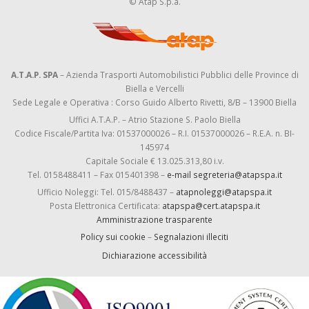
© Atap S.p.a.
A.T.A.P. SPA
– Azienda Trasporti Automobilistici Pubblici delle Province di
Biella e Vercelli
Sede Legale e Operativa : Corso Guido Alberto Rivetti, 8/B – 13900 Biella
Uffici A.T.A.P. – Atrio Stazione S. Paolo Biella
Codice Fiscale/Partita Iva: 01537000026 – R.I. 01537000026 – R.E.A. n. BI-
145974
Capitale Sociale € 13.025.313,80 i.v.
Tel. 0158488411 – Fax 015401398 –
e-mail segreteria@atapspa.it
Ufficio Noleggi: Tel. 015/8488437 –
atapnoleggi@atapspa.it
Posta Elettronica Certificata:
atapspa@cert.atapspa.it
Amministrazione trasparente
Policy sui cookie
–
Segnalazioni illeciti
Dichiarazione accessibilità