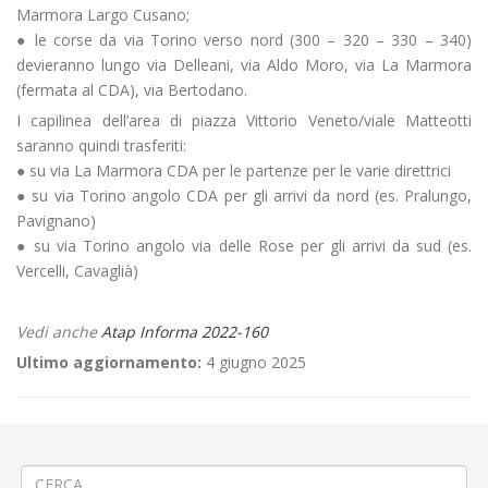
Marmora Largo Cusano;
● le corse da via Torino verso nord (300 – 320 – 330 – 340)
devieranno lungo via Delleani, via Aldo Moro, via La Marmora
(fermata al CDA), via Bertodano.
I capilinea dell’area di piazza Vittorio Veneto/viale Matteotti
saranno quindi trasferiti:
● su via La Marmora CDA per le partenze per le varie direttrici
● su via Torino angolo CDA per gli arrivi da nord (es. Pralungo,
Pavignano)
● su via Torino angolo via delle Rose per gli arrivi da sud (es.
Vercelli, Cavaglià)
Vedi anche
Atap Informa 2022-160
Ultimo aggiornamento:
4 giugno 2025
←
SELEZIONE PERSONALE – Pubblicazione Graduatorie Finali
⚽ «Torneo 24 ore di calcio a 5» ad Andorno Micca
→