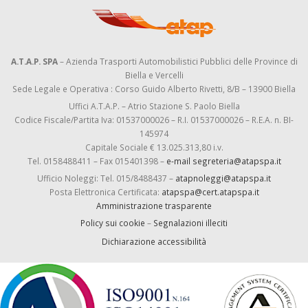
A.T.A.P. SPA
– Azienda Trasporti Automobilistici Pubblici delle Province di
Biella e Vercelli
Sede Legale e Operativa : Corso Guido Alberto Rivetti, 8/B – 13900 Biella
Uffici A.T.A.P. – Atrio Stazione S. Paolo Biella
Codice Fiscale/Partita Iva: 01537000026 – R.I. 01537000026 – R.E.A. n. BI-
145974
Capitale Sociale € 13.025.313,80 i.v.
Tel. 0158488411 – Fax 015401398 –
e-mail segreteria@atapspa.it
Ufficio Noleggi: Tel. 015/8488437 –
atapnoleggi@atapspa.it
Posta Elettronica Certificata:
atapspa@cert.atapspa.it
Amministrazione trasparente
Policy sui cookie
–
Segnalazioni illeciti
Dichiarazione accessibilità