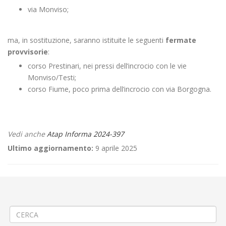
via Monviso;
ma, in sostituzione, saranno istituite le seguenti
fermate
provvisorie
:
corso Prestinari, nei pressi dell’incrocio con le vie
Monviso/Testi;
corso Fiume, poco prima dell’incrocio con via Borgogna.
Vedi anche
Atap Informa 2024-397
Ultimo aggiornamento:
9 aprile 2025
←
🌉PROROGA Rinforzo strutturale del cavalcaferrovia Tournon a
Vercelli
🚧 Realizzazione tronco fognario a Camburzano
→