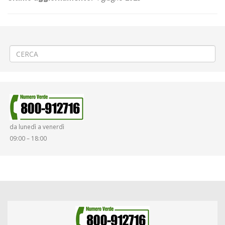
←
🪵Taglio piante e sistemazione impluvio a Guardabosone
📖«Giornata della Memoria» a Biella Centro
→
da lunedì a venerdì
09:00 – 18:00