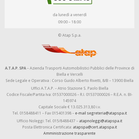
da lunedì a venerdì
09:00 – 18:00
© Atap S.p.a.
A.T.A.P. SPA
– Azienda Trasporti Automobilistici Pubblici delle Province di
Biella e Vercelli
Sede Legale e Operativa : Corso Guido Alberto Rivetti, 8/B – 13900 Biella
Uffici A.T.A.P. – Atrio Stazione S. Paolo Biella
Codice Fiscale/Partita Iva: 01537000026 – R.I. 01537000026 – R.E.A. n. BI-
145974
Capitale Sociale € 13.025.313,80 i.v.
Tel. 0158488411 – Fax 015401398 –
e-mail segreteria@atapspa.it
Ufficio Noleggi: Tel. 015/8488437 –
atapnoleggi@atapspa.it
Posta Elettronica Certificata:
atapspa@cert.atapspa.it
Amministrazione trasparente