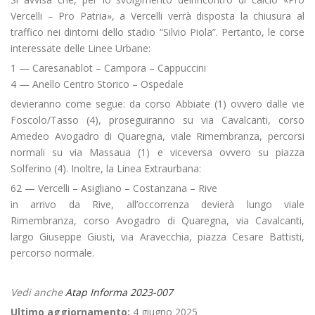
Vercelli – Pro Patria», a Vercelli verrà disposta la chiusura al
traffico nei dintorni dello stadio “Silvio Piola”. Pertanto, le corse
interessate delle Linee Urbane:
1 — Caresanablot – Campora – Cappuccini
4 — Anello Centro Storico – Ospedale
devieranno come segue: da corso Abbiate (1) ovvero dalle vie
Foscolo/Tasso (4), proseguiranno su via Cavalcanti, corso
Amedeo Avogadro di Quaregna, viale Rimembranza, percorsi
normali su via Massaua (1) e viceversa ovvero su piazza
Solferino (4). Inoltre, la Linea Extraurbana:
62 — Vercelli – Asigliano – Costanzana – Rive
in arrivo da Rive, all’occorrenza devierà lungo viale
Rimembranza, corso Avogadro di Quaregna, via Cavalcanti,
largo Giuseppe Giusti, via Aravecchia, piazza Cesare Battisti,
percorso normale.
Vedi anche
Atap Informa 2023-007
Ultimo aggiornamento:
4 giugno 2025