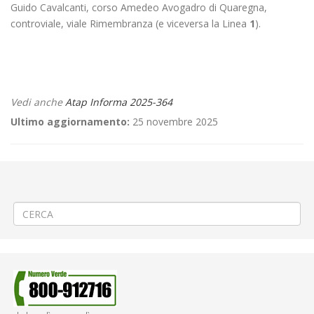
Guido Cavalcanti, corso Amedeo Avogadro di Quaregna,
controviale, viale Rimembranza (e viceversa la Linea
1
).
Vedi anche
Atap Informa 2025-364
Ultimo aggiornamento:
25 novembre 2025
←
📌Criticità relative all’erogazione dei servizi di trasporto pubblico
locale ATAP nella giornata del 20/11/2025
🌭👗«Mercato S. Andrea» a Vercelli
→