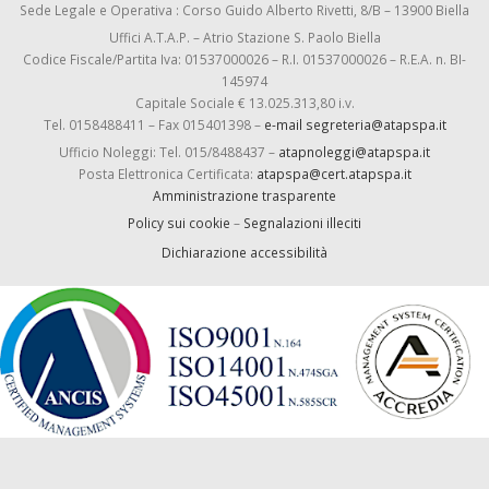
Sede Legale e Operativa : Corso Guido Alberto Rivetti, 8/B – 13900 Biella
Uffici A.T.A.P. – Atrio Stazione S. Paolo Biella
Codice Fiscale/Partita Iva: 01537000026 – R.I. 01537000026 – R.E.A. n. BI-
145974
Capitale Sociale € 13.025.313,80 i.v.
Tel. 0158488411 – Fax 015401398 –
e-mail segreteria@atapspa.it
Ufficio Noleggi: Tel. 015/8488437 –
atapnoleggi@atapspa.it
Posta Elettronica Certificata:
atapspa@cert.atapspa.it
Amministrazione trasparente
Policy sui cookie
–
Segnalazioni illeciti
Dichiarazione accessibilità