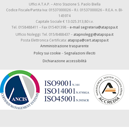
Uffici A.T.A.P. – Atrio Stazione S. Paolo Biella
Codice Fiscale/Partita Iva: 01537000026 – R.I. 01537000026 – R.E.A. n. BI-
145974
Capitale Sociale € 13.025.313,80 i.v.
Tel. 0158488411 – Fax 015401398 –
e-mail segreteria@atapspa.it
Ufficio Noleggi: Tel. 015/8488437 –
atapnoleggi@atapspa.it
Posta Elettronica Certificata:
atapspa@cert.atapspa.it
Amministrazione trasparente
Policy sui cookie
–
Segnalazioni illeciti
Dichiarazione accessibilità