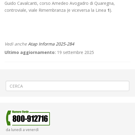
Guido Cavalcanti, corso Amedeo Avogadro di Quaregna,
controviale, viale Rimembranza (e viceversa la Linea
1
).
Vedi anche
Atap Informa 2025-284
Ultimo aggiornamento:
19 settembre 2025
←
🎆 «Festa Patronale della Madonnina» a Verolengo
🐮 «Fiera di San Bartolomeo» a Oropa Cancelli
→
da lunedì a venerdì