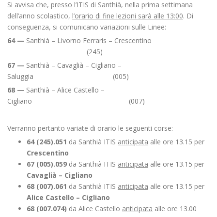
Si avvisa che, presso l’ITIS di Santhià, nella prima settimana
dell’anno scolastico,
l’orario di fine lezioni sarà alle 13:00
. Di
conseguenza, si comunicano variazioni sulle Linee:
64 —
Santhià – Livorno Ferraris – Crescentino
(245)
67 —
Santhià – Cavaglià – Cigliano –
Saluggia (005)
68 —
Santhià – Alice Castello –
Cigliano (007)
Verranno pertanto variate di orario le seguenti corse:
64 (245).051
da Santhià ITIS
anticipata
alle ore 13.15 per
Crescentino
67 (005).059
da Santhià ITIS
anticipata
alle ore 13.15 per
Cavaglià – Cigliano
68 (007).061
da Santhià ITIS
anticipata
alle ore 13.15 per
Alice Castello – Cigliano
68 (007.074
)
da Alice Castello
anticipata
alle ore 13.00