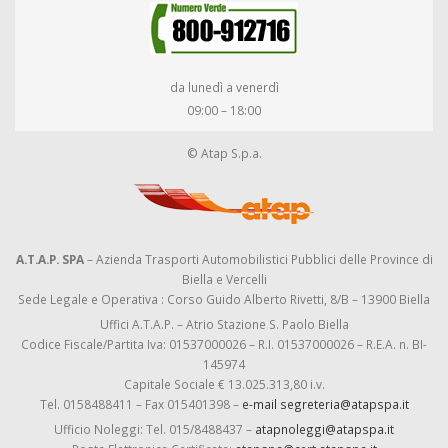
da lunedì a venerdì
09:00 – 18:00
© Atap S.p.a.
A.T.A.P. SPA
– Azienda Trasporti Automobilistici Pubblici delle Province di
Biella e Vercelli
Sede Legale e Operativa : Corso Guido Alberto Rivetti, 8/B – 13900 Biella
Uffici A.T.A.P. – Atrio Stazione S. Paolo Biella
Codice Fiscale/Partita Iva: 01537000026 – R.I. 01537000026 – R.E.A. n. BI-
145974
Capitale Sociale € 13.025.313,80 i.v.
Tel. 0158488411 – Fax 015401398 –
e-mail segreteria@atapspa.it
Ufficio Noleggi: Tel. 015/8488437 –
atapnoleggi@atapspa.it