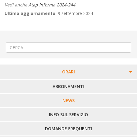
Vedi anche
Atap Informa 2024-244
Ultimo aggiornamento:
9 settembre 2024
←
⛪«Festa Patronale della Madonnina» a Verolengo
🎯 Variazioni di orario alle Scuole di Vestigné
→
ORARI
PERCORSI URBANI IN BIELLA
ABBONAMENTI
LINEE URBANE VERCELLI
NEWS
LINEE EXTRAURBANE
INFO SUL SERVIZIO
DOMANDE FREQUENTI