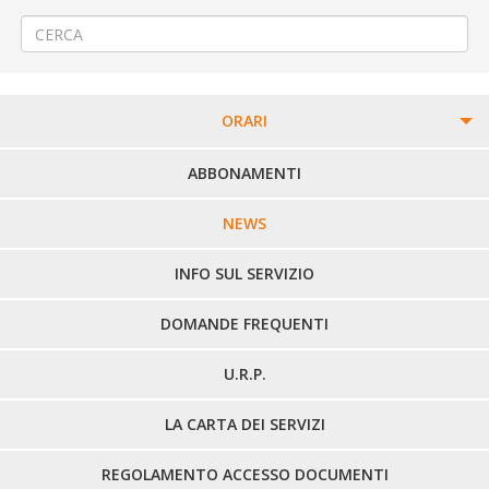
trasporto pubblico locale ATAP nella giornata del 07/05/2026
→
ORARI
PERCORSI URBANI IN BIELLA
ABBONAMENTI
LINEE URBANE VERCELLI
NEWS
LINEE EXTRAURBANE
INFO SUL SERVIZIO
DOMANDE FREQUENTI
U.R.P.
LA CARTA DEI SERVIZI
REGOLAMENTO ACCESSO DOCUMENTI