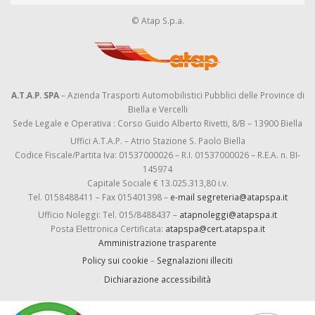
© Atap S.p.a.
A.T.A.P. SPA
– Azienda Trasporti Automobilistici Pubblici delle Province di
Biella e Vercelli
Sede Legale e Operativa : Corso Guido Alberto Rivetti, 8/B – 13900 Biella
Uffici A.T.A.P. – Atrio Stazione S. Paolo Biella
Codice Fiscale/Partita Iva: 01537000026 – R.I. 01537000026 – R.E.A. n. BI-
145974
Capitale Sociale € 13.025.313,80 i.v.
Tel. 0158488411 – Fax 015401398 –
e-mail segreteria@atapspa.it
Ufficio Noleggi: Tel. 015/8488437 –
atapnoleggi@atapspa.it
Posta Elettronica Certificata:
atapspa@cert.atapspa.it
Amministrazione trasparente
Policy sui cookie
–
Segnalazioni illeciti
Dichiarazione accessibilità