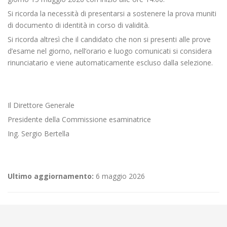
Si ricorda la necessità di presentarsi a sostenere la prova muniti
di documento di identità in corso di validità.
Si ricorda altresì che il candidato che non si presenti alle prove
d’esame nel giorno, nell’orario e luogo comunicati si considera
rinunciatario e viene automaticamente escluso dalla selezione.
Il Direttore Generale
Presidente della Commissione esaminatrice
Ing. Sergio Bertella
Ultimo aggiornamento:
6 maggio 2026
←
SELEZIONE PERSONALE: PROVA SCRITTA PER OPERATORI MOBILITA'
⚠️ Aggiornamento/Integrazione – Mancata erogazione dei servizi di