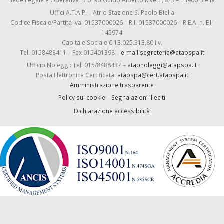
Sede Legale e Operativa : Corso Guido Alberto Rivetti, 8/B – 13900 Biella
Uffici A.T.A.P. – Atrio Stazione S. Paolo Biella
Codice Fiscale/Partita Iva: 01537000026 – R.I. 01537000026 – R.E.A. n. BI-
145974
Capitale Sociale € 13.025.313,80 i.v.
Tel. 0158488411 – Fax 015401398 –
e-mail segreteria@atapspa.it
Ufficio Noleggi: Tel. 015/8488437 –
atapnoleggi@atapspa.it
Posta Elettronica Certificata:
atapspa@cert.atapspa.it
Amministrazione trasparente
Policy sui cookie
–
Segnalazioni illeciti
Dichiarazione accessibilità