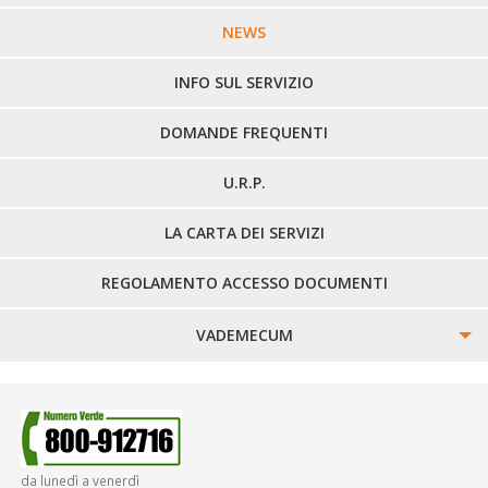
LINEE URBANE VERCELLI
NEWS
LINEE EXTRAURBANE
INFO SUL SERVIZIO
DOMANDE FREQUENTI
U.R.P.
LA CARTA DEI SERVIZI
REGOLAMENTO ACCESSO DOCUMENTI
VADEMECUM
SINISTRI
SMARRIMENTO OGGETTI
da lunedì a venerdì
DIRITTI E DOVERI