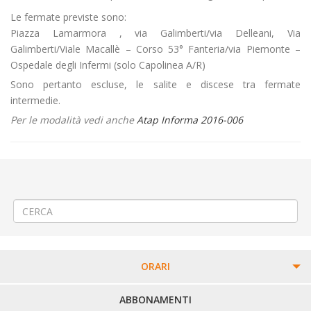
Le fermate previste sono:
Piazza Lamarmora , via Galimberti/via Delleani, Via
Galimberti/Viale Macallè – Corso 53° Fanteria/via Piemonte –
Ospedale degli Infermi (solo Capolinea A/R)
Sono pertanto escluse, le salite e discese tra fermate
intermedie.
Per le modalità vedi anche
Atap Informa 2016-006
←
Linea 102 (60) Vercelli – Trino – Chivasso – Ammissione a bordo
utenti con titoli di viaggio Trenitalia/Formula
Gestione del pagamento della sosta nel comune di Vercelli
→
ORARI
PERCORSI URBANI IN BIELLA
ABBONAMENTI