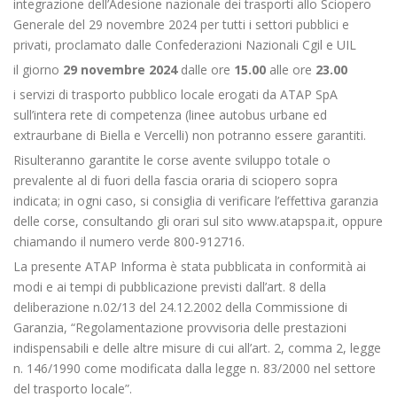
integrazione dell’Adesione nazionale dei trasporti allo Sciopero
Generale del 29 novembre 2024 per tutti i settori pubblici e
privati, proclamato dalle Confederazioni Nazionali Cgil e UIL
il giorno
29 novembre 2024
dalle ore
15.00
alle ore
23.00
i servizi di trasporto pubblico locale erogati da ATAP SpA
sull’intera rete di competenza (linee autobus urbane ed
extraurbane di Biella e Vercelli) non potranno essere garantiti.
Risulteranno garantite le corse avente sviluppo totale o
prevalente al di fuori della fascia oraria di sciopero sopra
indicata; in ogni caso, si consiglia di verificare l’effettiva garanzia
delle corse, consultando gli orari sul sito www.atapspa.it, oppure
chiamando il numero verde 800-912716.
La presente ATAP Informa è stata pubblicata in conformità ai
modi e ai tempi di pubblicazione previsti dall’art. 8 della
deliberazione n.02/13 del 24.12.2002 della Commissione di
Garanzia, “Regolamentazione provvisoria delle prestazioni
indispensabili e delle altre misure di cui all’art. 2, comma 2, legge
n. 146/1990 come modificata dalla legge n. 83/2000 nel settore
del trasporto locale”.