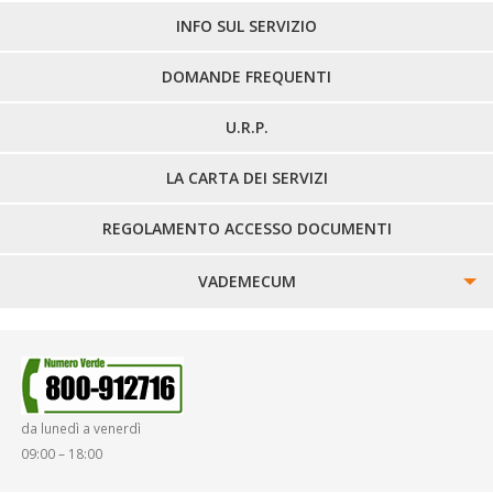
LINEE EXTRAURBANE
INFO SUL SERVIZIO
DOMANDE FREQUENTI
U.R.P.
LA CARTA DEI SERVIZI
REGOLAMENTO ACCESSO DOCUMENTI
VADEMECUM
SINISTRI
SMARRIMENTO OGGETTI
da lunedì a venerdì
DIRITTI E DOVERI
09:00 – 18:00