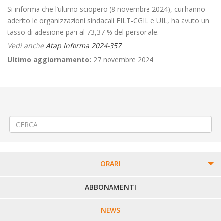
Si informa che l’ultimo sciopero (8 novembre 2024), cui hanno
aderito le organizzazioni sindacali FILT-CGIL e UIL, ha avuto un
tasso di adesione pari al 73,37 % del personale.
Vedi anche
Atap Informa 2024-357
Ultimo aggiornamento:
27 novembre 2024
←
Criticità relative all’erogazione dei servizi di trasporto pubblico
locale ATAP nella giornata del 21/11/2024
🚧 Installazione Cantiere Edile a Vercelli
→
ORARI
PERCORSI URBANI IN BIELLA
ABBONAMENTI
LINEE URBANE VERCELLI
NEWS