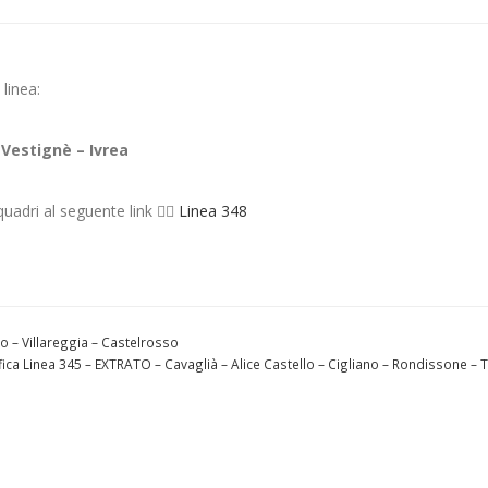
 linea:
 Vestignè – Ivrea
uadri al seguente link 👉🏻
Linea 348
no – Villareggia – Castelrosso
fica Linea 345 – EXTRATO – Cavaglià – Alice Castello – Cigliano – Rondissone – 