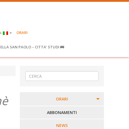
A:
ORARI
IELLA SAN PAOLO – CITTA’ STUDI 🚌
nè
ORARI
PERCORSI URBANI IN BIELLA
ABBONAMENTI
LINEE URBANE VERCELLI
NEWS