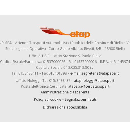
.P. SPA
– Azienda Trasporti Automobilistici Pubblici delle Province di Biella e Ve
Sede Legale e Operativa : Corso Guido Alberto Rivetti, 8/B – 13900 Biella
Uffici A.T.A.P. – Atrio Stazione S. Paolo Biella
Codice Fiscale/Partita Iva: 01537000026 – R.I. 01537000026 – R.E.A. n. BI-145974
Capitale Sociale € 13.025.313,80 i.v.
Tel. 0158488411 – Fax 015401398 –
e-mail segreteria@atapspa.it
Ufficio Noleggi: Tel. 015/8488437 –
atapnoleggi@atapspa.it
Posta Elettronica Certificata:
atapspa@cert.atapspa.it
Amministrazione trasparente
Policy sui cookie
–
Segnalazioni illeciti
Dichiarazione accessibilità