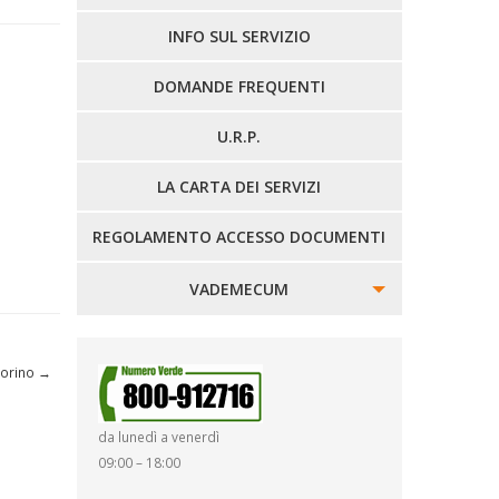
LINEE EXTRAURBANE
INFO SUL SERVIZIO
DOMANDE FREQUENTI
U.R.P.
LA CARTA DEI SERVIZI
REGOLAMENTO ACCESSO DOCUMENTI
VADEMECUM
SINISTRI
Torino
→
SMARRIMENTO OGGETTI
da lunedì a venerdì
DIRITTI E DOVERI
09:00 – 18:00