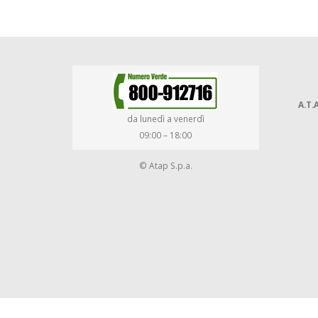
A.T.A
da lunedì a venerdì
09:00 – 18:00
© Atap S.p.a.