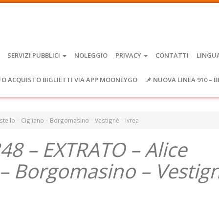
SERVIZI PUBBLICI
NOLEGGIO
PRIVACY
CONTATTI
LINGU
FO ACQUISTO BIGLIETTI VIA APP MOONEYGO
📌 NUOVA LINEA 910 – B
stello – Cigliano – Borgomasino – Vestignè – Ivrea
348 – EXTRATO – Alice
o – Borgomasino – Vestig