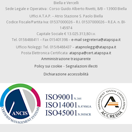
Biella e Vercelli
Sede Legale e Operativa : Corso Guido Alberto Rivetti, 8/B – 13900 Biella
Uffici A.T.A.P. – Atrio Stazione S. Paolo Biella
Codice Fiscale/Partita Iva: 01537000026 – R.I. 01537000026 – R.E.A. n. BI-
145974
Capitale Sociale € 13.025.313,80 i.v.
Tel. 0158488411 – Fax 015401398 –
e-mail segreteria@atapspa.it
Ufficio Noleggi: Tel. 015/8488437 –
atapnoleggi@atapspa.it
Posta Elettronica Certificata:
atapspa@cert.atapspa.it
Amministrazione trasparente
Policy sui cookie
–
Segnalazioni illeciti
Dichiarazione accessibilità