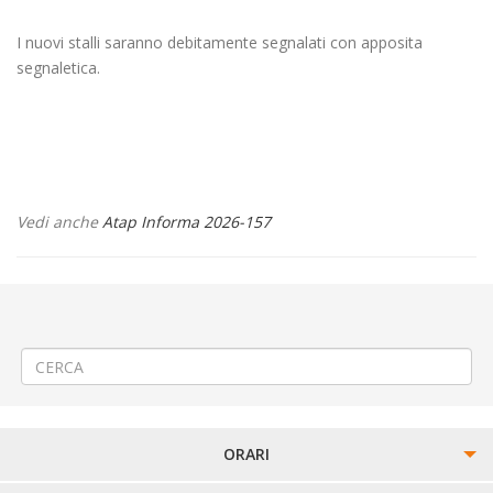
I nuovi stalli saranno debitamente segnalati con apposita
segnaletica.
Vedi anche
Atap Informa 2026-157
←
⚠️Lavori stradali a Santhià corso Sempione
📌Criticità relative all’erogazione dei servizi di trasporto pubblico
locale ATAP nella giornata del 25/05/26
→
ORARI