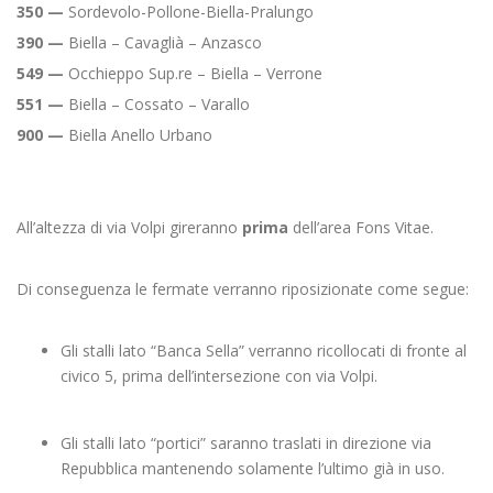
350
—
Sordevolo-Pollone-Biella-Pralungo
390
—
Biella – Cavaglià – Anzasco
549
—
Occhieppo Sup.re – Biella – Verrone
551
—
Biella – Cossato – Varallo
900
—
Biella Anello Urbano
All’altezza di via Volpi gireranno
prima
dell’area Fons Vitae.
Di conseguenza le fermate verranno riposizionate come segue:
Gli stalli lato “Banca Sella” verranno ricollocati di fronte al
civico 5, prima dell’intersezione con via Volpi.
Gli stalli lato “portici” saranno traslati in direzione via
Repubblica mantenendo solamente l’ultimo già in uso.