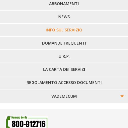
PERCORSI URBANI IN BIELLA
ABBONAMENTI
LINEE URBANE VERCELLI
NEWS
LINEE EXTRAURBANE
INFO SUL SERVIZIO
DOMANDE FREQUENTI
U.R.P.
LA CARTA DEI SERVIZI
REGOLAMENTO ACCESSO DOCUMENTI
VADEMECUM
SINISTRI
SMARRIMENTO OGGETTI