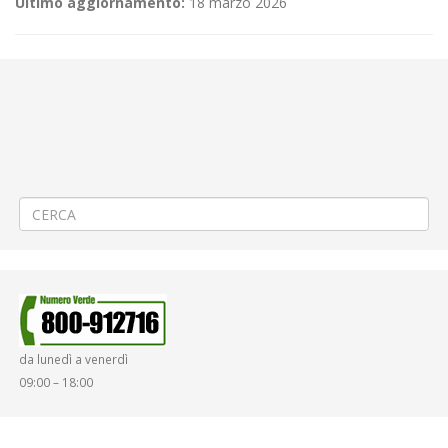
Ultimo aggiornamento:
18 marzo 2026
←
Procedura di affidamento diretto esperita ai sensi dell’art. 50
comma 5 del D.Lgs. 36/2023 per il SERVIZIO DI MANUTENZIONE
SISTEMA BIP ATAP SPA – CIG B74A146208
PROCEDURA APERTA AI SENSI DEL LIBRO III (SETTORI SPECIALI) DEL
D.LGS. 31/03/2023 N. 36, PER L’AFFIDAMENTO DELLA FORNITURA DI
GASOLIO AUTOTRAZIONE PERIODO NOVEMBRE 2025-OTTOBRE 2026 –
CIG B7E64D87F5
→
da lunedì a venerdì
09:00 – 18:00