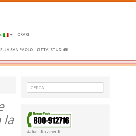
A:
ORARI
IELLA SAN PAOLO – CITTA’ STUDI 🚌
e
 la
da lunedì a venerdì