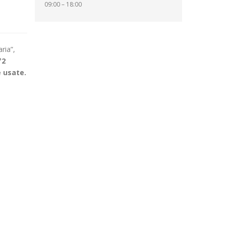
09:00 – 18:00
ria”,
°2
e usate.