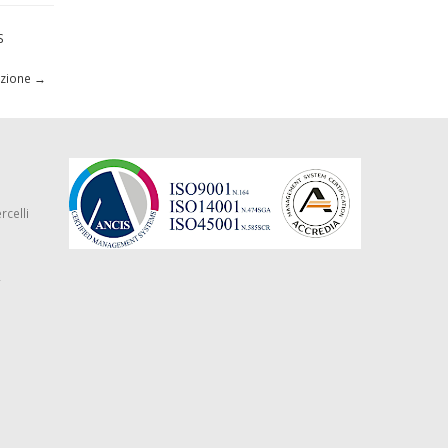
S
azione
→
rcelli