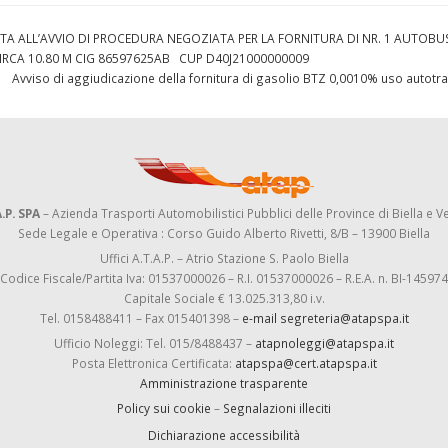
ATA ALL’AVVIO DI PROCEDURA NEGOZIATA PER LA FORNITURA DI NR. 1 AUTOBU
CIRCA 10.80 M CIG 86597625AB CUP D40J21000000009
Avviso di aggiudicazione della fornitura di gasolio BTZ 0,0010% uso autotr
.P. SPA
– Azienda Trasporti Automobilistici Pubblici delle Province di Biella e Ve
Sede Legale e Operativa : Corso Guido Alberto Rivetti, 8/B – 13900 Biella
Uffici A.T.A.P. – Atrio Stazione S. Paolo Biella
Codice Fiscale/Partita Iva: 01537000026 – R.I. 01537000026 – R.E.A. n. BI-145974
Capitale Sociale € 13.025.313,80 i.v.
Tel. 0158488411 – Fax 015401398 –
e-mail segreteria@atapspa.it
Ufficio Noleggi: Tel. 015/8488437 –
atapnoleggi@atapspa.it
Posta Elettronica Certificata:
atapspa@cert.atapspa.it
Amministrazione trasparente
Policy sui cookie
–
Segnalazioni illeciti
Dichiarazione accessibilità