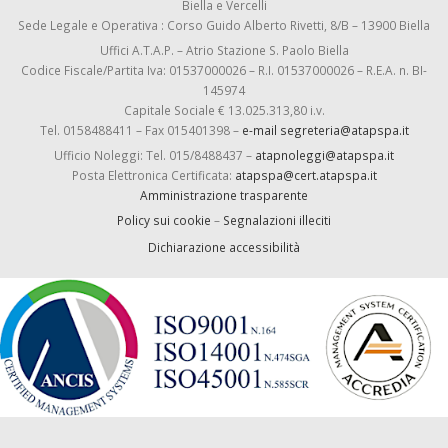
Biella e Vercelli
Sede Legale e Operativa : Corso Guido Alberto Rivetti, 8/B – 13900 Biella
Uffici A.T.A.P. – Atrio Stazione S. Paolo Biella
Codice Fiscale/Partita Iva: 01537000026 – R.I. 01537000026 – R.E.A. n. BI-
145974
Capitale Sociale € 13.025.313,80 i.v.
Tel. 0158488411 – Fax 015401398 –
e-mail segreteria@atapspa.it
Ufficio Noleggi: Tel. 015/8488437 –
atapnoleggi@atapspa.it
Posta Elettronica Certificata:
atapspa@cert.atapspa.it
Amministrazione trasparente
Policy sui cookie
–
Segnalazioni illeciti
Dichiarazione accessibilità