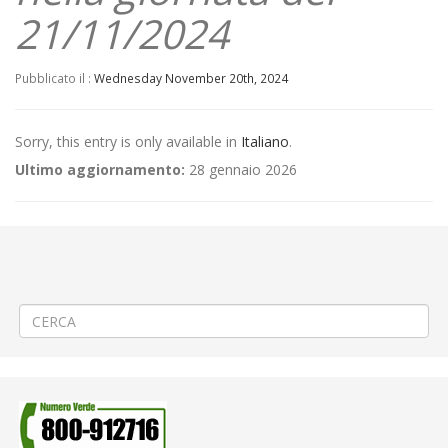
21/11/2024
Pubblicato il :
Wednesday November 20th, 2024
Sorry, this entry is only available in
Italiano
.
Ultimo aggiornamento:
28 gennaio 2026
←
(Italiano) Criticità relative all’erogazione dei servizi di trasporto
pubblico locale ATAP nella giornata del 20/11/2024
(Italiano) 📌 Azione di Sciopero del 29 novembre di 8 ore – N.B.:
SUPERATO
→