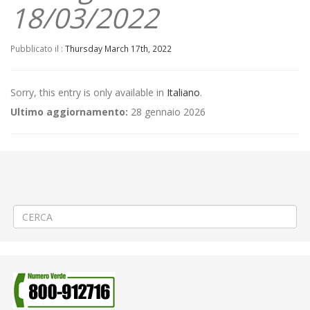
18/03/2022
Pubblicato il :
Thursday March 17th, 2022
Sorry, this entry is only available in
Italiano
.
Ultimo aggiornamento:
28 gennaio 2026
←
(Italiano) Aggiornamento/Integrazione – Mancata erogazione dei
servizi di trasporto pubblico locale ATAP nella giornata del
17/03/2022
(Italiano) Fabbricato pericolante a Curino
→