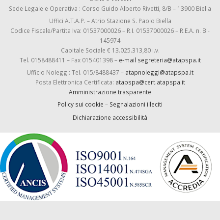
Sede Legale e Operativa : Corso Guido Alberto Rivetti, 8/B – 13900 Biella
Uffici A.T.A.P. – Atrio Stazione S. Paolo Biella
Codice Fiscale/Partita Iva: 01537000026 – R.I. 01537000026 – R.E.A. n. BI-
145974
Capitale Sociale € 13.025.313,80 i.v.
Tel. 0158488411 – Fax 015401398 –
e-mail segreteria@atapspa.it
Ufficio Noleggi: Tel. 015/8488437 –
atapnoleggi@atapspa.it
Posta Elettronica Certificata:
atapspa@cert.atapspa.it
Amministrazione trasparente
Policy sui cookie
–
Segnalazioni illeciti
Dichiarazione accessibilità