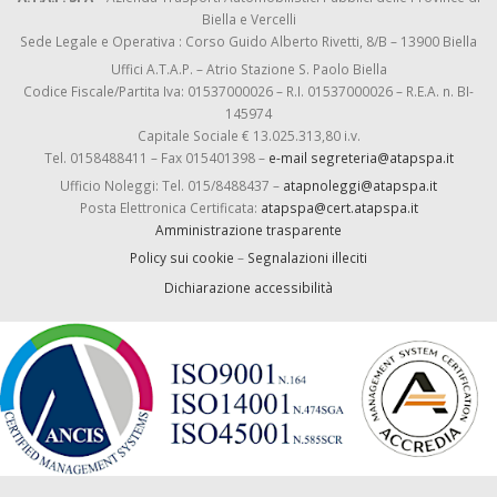
Biella e Vercelli
Sede Legale e Operativa : Corso Guido Alberto Rivetti, 8/B – 13900 Biella
Uffici A.T.A.P. – Atrio Stazione S. Paolo Biella
Codice Fiscale/Partita Iva: 01537000026 – R.I. 01537000026 – R.E.A. n. BI-
145974
Capitale Sociale € 13.025.313,80 i.v.
Tel. 0158488411 – Fax 015401398 –
e-mail segreteria@atapspa.it
Ufficio Noleggi: Tel. 015/8488437 –
atapnoleggi@atapspa.it
Posta Elettronica Certificata:
atapspa@cert.atapspa.it
Amministrazione trasparente
Policy sui cookie
–
Segnalazioni illeciti
Dichiarazione accessibilità