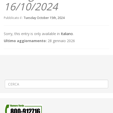
16/10/2024
Pubblicato il :
Tuesday October 15th, 2024
Sorry, this entry is only available in
Italiano
.
Ultimo aggiornamento:
28 gennaio 2026
←
(Italiano) 📌attenzione AGGIORNAMENTO delle ore 10.00 –
Aggiornamento/Integrazione – Mancata erogazione dei servizi di
trasporto pubblico locale ATAP nella giornata del 15/10/2024
(Italiano) MEMO 🎯 🚌 Modifica ai servizi TPL da lunedì 14 ottobre 2024
🚌
→