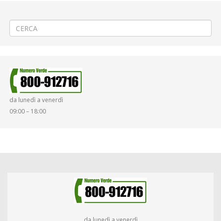
←
(Italiano) Posa rete a banda ultra larga a Vercelli
(Italiano) «32° Rally Lana» a Biella Oropa Cancelli
→
da lunedì a venerdì
09:00 – 18:00
da lunedì a venerdì