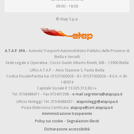
09:00 – 18:00
© Atap S.p.a.
A.T.A.P. SPA
– Azienda Trasporti Automobilistici Pubblici delle Province di
Biella e Vercelli
Sede Legale e Operativa : Corso Guido Alberto Rivetti, 8/B – 13900 Biella
Uffici A.T.A.P. – Atrio Stazione S. Paolo Biella
Codice Fiscale/Partita Iva: 01537000026 – R.I. 01537000026 – R.E.A. n. BI-
145974
Capitale Sociale € 13.025.313,80 i.v.
Tel. 0158488411 – Fax 015401398 –
e-mail segreteria@atapspa.it
Ufficio Noleggi: Tel. 015/8488437 –
atapnoleggi@atapspa.it
Posta Elettronica Certificata:
atapspa@cert.atapspa.it
Amministrazione trasparente
Policy sui cookie
–
Segnalazioni illeciti
Dichiarazione accessibilità