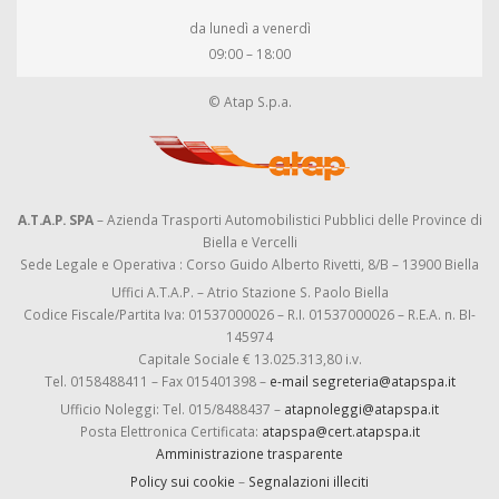
da lunedì a venerdì
09:00 – 18:00
© Atap S.p.a.
A.T.A.P. SPA
– Azienda Trasporti Automobilistici Pubblici delle Province di
Biella e Vercelli
Sede Legale e Operativa : Corso Guido Alberto Rivetti, 8/B – 13900 Biella
Uffici A.T.A.P. – Atrio Stazione S. Paolo Biella
Codice Fiscale/Partita Iva: 01537000026 – R.I. 01537000026 – R.E.A. n. BI-
145974
Capitale Sociale € 13.025.313,80 i.v.
Tel. 0158488411 – Fax 015401398 –
e-mail segreteria@atapspa.it
Ufficio Noleggi: Tel. 015/8488437 –
atapnoleggi@atapspa.it
Posta Elettronica Certificata:
atapspa@cert.atapspa.it
Amministrazione trasparente
Policy sui cookie
–
Segnalazioni illeciti