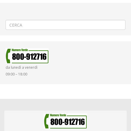
←
(Italiano) ♨️PROROGA 2ª FASE Teleriscaldamento a Cossato via
Mazzini
(Italiano) 🕊️ Servizi di Linea nel periodo di Pasqua
→
da lunedì a venerdì
09:00 – 18:00