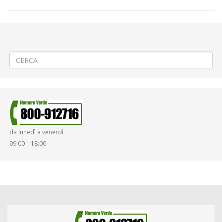
←
(Italiano) TERMINE DA GIOVEDI’ 29 MAGGIO💧 Messa in sicurezza
della roggia a Lamporo
(Italiano) 🌉 Consolidamento ponte Bozzalla a Coggiola
→
da lunedì a venerdì
09:00 – 18:00