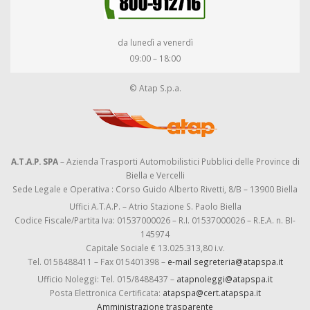
da lunedì a venerdì
09:00 – 18:00
© Atap S.p.a.
A.T.A.P. SPA
– Azienda Trasporti Automobilistici Pubblici delle Province di
Biella e Vercelli
Sede Legale e Operativa : Corso Guido Alberto Rivetti, 8/B – 13900 Biella
Uffici A.T.A.P. – Atrio Stazione S. Paolo Biella
Codice Fiscale/Partita Iva: 01537000026 – R.I. 01537000026 – R.E.A. n. BI-
145974
Capitale Sociale € 13.025.313,80 i.v.
Tel. 0158488411 – Fax 015401398 –
e-mail segreteria@atapspa.it
Ufficio Noleggi: Tel. 015/8488437 –
atapnoleggi@atapspa.it
Posta Elettronica Certificata:
atapspa@cert.atapspa.it
Amministrazione trasparente