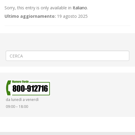
Sorry, this entry is only available in
Italiano
.
Ultimo aggiornamento:
19 agosto 2025
←
(Italiano) 🚧 Manutenzione stradale a Vercelli (Linea Urbana 4)
(Italiano) 🚧 Posa fibra ottica a Biella ☎ – RETTIFICA ORARIO TERMINE
→
da lunedì a venerdì
09:00 – 18:00