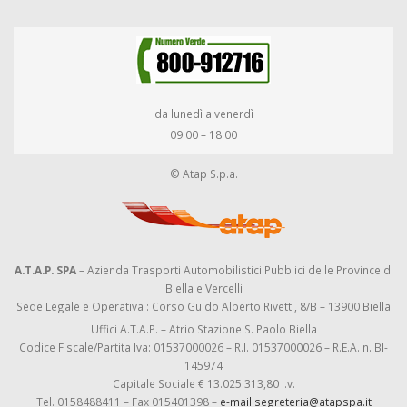
da lunedì a venerdì
09:00 – 18:00
© Atap S.p.a.
A.T.A.P. SPA
– Azienda Trasporti Automobilistici Pubblici delle Province di
Biella e Vercelli
Sede Legale e Operativa : Corso Guido Alberto Rivetti, 8/B – 13900 Biella
Uffici A.T.A.P. – Atrio Stazione S. Paolo Biella
Codice Fiscale/Partita Iva: 01537000026 – R.I. 01537000026 – R.E.A. n. BI-
145974
Capitale Sociale € 13.025.313,80 i.v.
Tel. 0158488411 – Fax 015401398 –
e-mail segreteria@atapspa.it