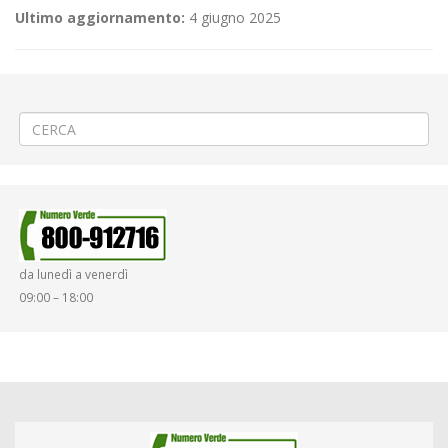
Ultimo aggiornamento:
4 giugno 2025
←
(Italiano) 🥙«Regioni d’Europa – Mercati Internazionali» a Biella
(Italiano) ⛪«Festa Patronale della Madonnina» a Verolengo
→
da lunedì a venerdì
09:00 – 18:00