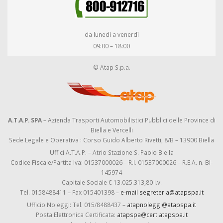
da lunedì a venerdì
09:00 – 18:00
© Atap S.p.a.
A.T.A.P. SPA
– Azienda Trasporti Automobilistici Pubblici delle Province di
Biella e Vercelli
Sede Legale e Operativa : Corso Guido Alberto Rivetti, 8/B – 13900 Biella
Uffici A.T.A.P. – Atrio Stazione S. Paolo Biella
Codice Fiscale/Partita Iva: 01537000026 – R.I. 01537000026 – R.E.A. n. BI-
145974
Capitale Sociale € 13.025.313,80 i.v.
Tel. 0158488411 – Fax 015401398 –
e-mail segreteria@atapspa.it
Ufficio Noleggi: Tel. 015/8488437 –
atapnoleggi@atapspa.it
Posta Elettronica Certificata:
atapspa@cert.atapspa.it