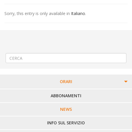
Sorry, this entry is only available in
Italiano
.
←
(Italiano) 🚍 Modifica Linea 56 (227) VERCELLI – S. GERMANO –
SANTHIA’ – CAVAGLIA’
(Italiano) 🚍 Modifica Linea 340 BIELLA – ANDORNO MICCA –
PIEDICAVALLO
→
ORARI
PERCORSI URBANI IN BIELLA
ABBONAMENTI
LINEE URBANE VERCELLI
NEWS
LINEE EXTRAURBANE
INFO SUL SERVIZIO