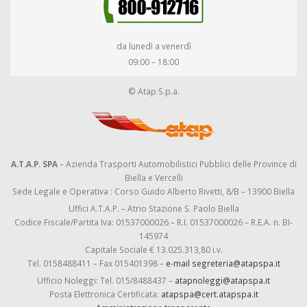
da lunedì a venerdì
09:00 – 18:00
© Atap S.p.a.
A.T.A.P. SPA
– Azienda Trasporti Automobilistici Pubblici delle Province di
Biella e Vercelli
Sede Legale e Operativa : Corso Guido Alberto Rivetti, 8/B – 13900 Biella
Uffici A.T.A.P. – Atrio Stazione S. Paolo Biella
Codice Fiscale/Partita Iva: 01537000026 – R.I. 01537000026 – R.E.A. n. BI-
145974
Capitale Sociale € 13.025.313,80 i.v.
Tel. 0158488411 – Fax 015401398 –
e-mail segreteria@atapspa.it
Ufficio Noleggi: Tel. 015/8488437 –
atapnoleggi@atapspa.it
Posta Elettronica Certificata:
atapspa@cert.atapspa.it